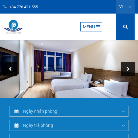
VI
+84 776 421 555
MENU
2026
Mon
Tue
Wed
Thu
Fri
Sat
Sun
2026