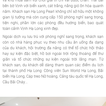
và khu mua sắm vui chơi giải trí chỉ vài bước chân. Trải dài
bên bờ Vịnh với biển xanh, cát trắng, nắng gió ôn hòa quanh
năm. Khách sạn Hạ Long Pearl không chỉ sở hữu một không
gian lý tưởng mà còn cung cấp 150 phòng nghỉ sang trọng,
tiện nghi, phần lớn các phòng đều hướng biển, bao quát
toàn cảnh Vịnh Hạ Long xinh đẹp.
Ngoài dịch vụ lưu trú với phòng nghỉ sang trọng, khách sạn
còn có nhà hàng phục vụ theo nhu cầu ăn uống đa dạng
của du khách, hội trường đa năng có thể tổ chức hội thảo
hay sự kiện đặc biệt, hồ bơi ngoài trời rộng thoáng để thư
giãn và tổ chức những sự kiện ngoài trời lãng mạn. Từ
khách sạn, du khách dễ dàng tham quan các điểm du lịch
tại thành phố Hạ Long: Công viên Sun World Hạ Long, Bãi
biển Hạ Long, Cáp treo Nữ hoàng, Cảng tàu quốc tế Hạ Long,
Cầu Bãi Cháy...