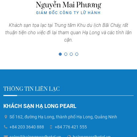
Nguyễn Mai Phương
GIÁM ĐỐC CÔNG TY LỮ HÀNH
ạn
Khách sạn tọa lạc tại Trung tâm Khu du lịch Bãi Cháy, rất
thuận tiện cho việc đi lại tham quan Hạ Long và các tỉnh lân
cận.
1
2
3
4
THÔNG TIN LIÊN LẠC
KHÁCH SẠN HẠ LONG PEARL
Số 162, đường Hạ Long, thành phố Hạ Long, Quảng Ninh
+84 203 3640 888
+84 776 421 555